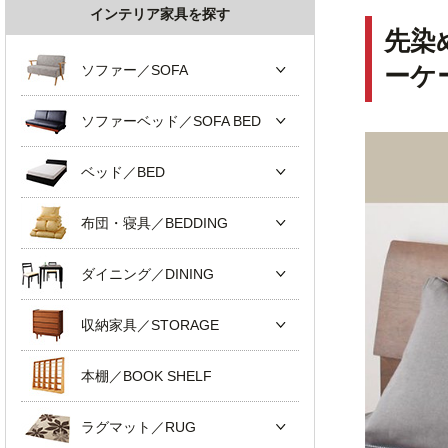
インテリア家具を探す
先染
ソファー／SOFA
ーケ
ソファーベッド／SOFA BED
ベッド／BED
布団・寝具／BEDDING
ダイニング／DINING
収納家具／STORAGE
本棚／BOOK SHELF
ラグマット／RUG