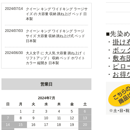
2024/07/14
クイーン キング ワイドキング ラージサ
イズ の 大容量 収納 跳ね上げ ベッド 日
本製
2024/07/03
クイーン キング ワイドキング ラージ
■先染
サイズ 大容量 収納 跳ね上げ式 ベッド
・
掛け
日本製
・
ボッ
2024/06/30
大人女子 に 大人気 大容量 跳ね上げ（
・
敷布
リフトアップ ） 収納 ベッド ホワイト
カラー 縦開き 日本製
・
ピロ
・
お得
2024/06/22
ショート丈 コンパクト な 大容量 収納
跳ね上げ（ リフトアップ ） ベッド ホ
営業日
ワイトカラー 縦開き 日本製
2024/06/06
全長190cm ショート丈 コンパクト 大容
2024年7月
量 収納力 の 跳ね上げ （ リフトアップ
日
月
火
水
木
金
土
） 式 ベッド 横開き 日本製
1
2
3
4
5
6
7
8
9
10
11
12
13
2024/05/27
日本製 大容量 収納 跳ね上げ式 リフト
アップ 横開き ヘッドボードレス ベッド
14
15
16
17
18
19
20
組立設置サービス付