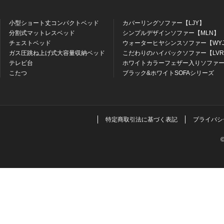
小型ショート丈コンパクトベッド
カバーリングソファー【LJY】
分割式マットレスベッド
シンプルデザインソファー【MLN】
チェストベッド
ウォーターヒヤシンスソファー【WY
ガス圧跳ね上げ式大容量収納ベッド
こだわりのハイバックソファー【LV
テレビ台
ホワイトカラーフェザー入りソファー
こたつ
ブラック&ホワイトSOFAシリーズ
特定商取引法に基づく表記
プライバシ
©