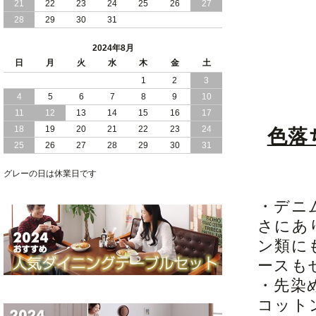
21
22
23
24
25
26
27
28
29
30
31
2024/05/21
日本製 大容量 収納 跳ね上げ式 リフト
アップ 縦開き ヘッドボードレス ベッド
2024年8月
組立設置付
日
月
火
水
木
金
土
2024/05/02
1
2
3
日本製 大容量 収納 跳ね上げ式 （ リフ
トアップ ） ベッド 横開き ヘッドボー
4
5
6
7
8
9
10
ド 組立設置 付き
11
12
13
14
15
16
17
18
19
20
21
22
23
24
色落
2024/04/25
日本製 収納 跳ね上げ式 リフトアップ
25
26
27
28
29
30
31
ベッド 縦開き ヘッドボード 組立設置サ
ービス付き
グレーの日は休業日です
2024/04/23
すのこ の 床板 簡単 軽い コンパクトな
大容量 収納 跳ね上げ式 ベッド
・デニ
さにあ
ン類に
ースも
・先染
コット