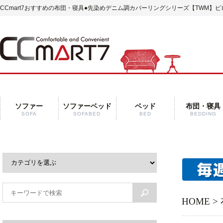
CCmart7おすすめの布団・寝具
●先染めデニム調カバーリングシリーズ【TWM】ピ
ソファー
ソファーベッド
ベッド
布団・寝具
SOFA
SOFABED
BED
BEDDING
HOME
>