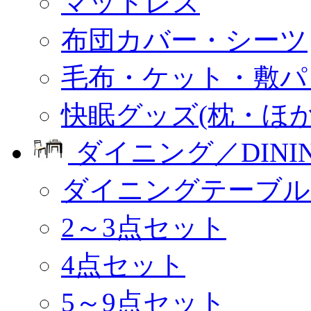
マットレス
布団カバー・シーツ
毛布・ケット・敷パ
快眠グッズ(枕・ほか
ダイニング／DINI
ダイニングテーブル
2～3点セット
4点セット
5～9点セット