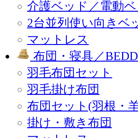
介護ベッド／電動ベ
2台並列使い向きベ
マットレス
布団・寝具／BEDD
羽毛布団セット
羽毛掛け布団
布団セット(羽根・羊
掛け・敷き布団