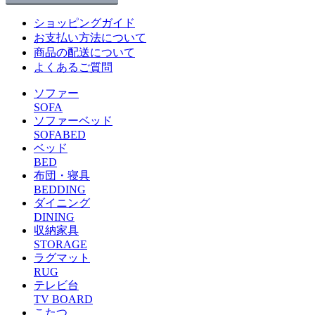
ショッピングガイド
お支払い方法について
商品の配送について
よくあるご質問
ソファー
SOFA
ソファーベッド
SOFABED
ベッド
BED
布団・寝具
BEDDING
ダイニング
DINING
収納家具
STORAGE
ラグマット
RUG
テレビ台
TV BOARD
こたつ