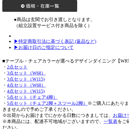
●商品は玄関でお引き渡しとなります。
（組立設置サービス付き商品を除く）
▶特定商取引法に基づく表記 (返品など)
▶お届け日のご指定について
■テーブル・チェアカラーが選べるデザインダイニング【WR
・
2点セット
・
3点セット（W68）
・
3点セット（W115)
・
4点セット（W68）
・
4点セット（W115)
・
5点セット（チェア4脚）
・
5点セット（チェア2脚＋スツール2脚）
※ご購入にあたりま
きませんので予めご了承ください。
※出荷からお届けまでにかかる日数につきましては、
お届け
※本商品には、配達不可地域がございますので、
一覧表
をご
ださい。