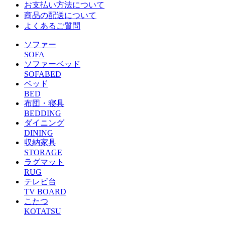
お支払い方法について
商品の配送について
よくあるご質問
ソファー
SOFA
ソファーベッド
SOFABED
ベッド
BED
布団・寝具
BEDDING
ダイニング
DINING
収納家具
STORAGE
ラグマット
RUG
テレビ台
TV BOARD
こたつ
KOTATSU