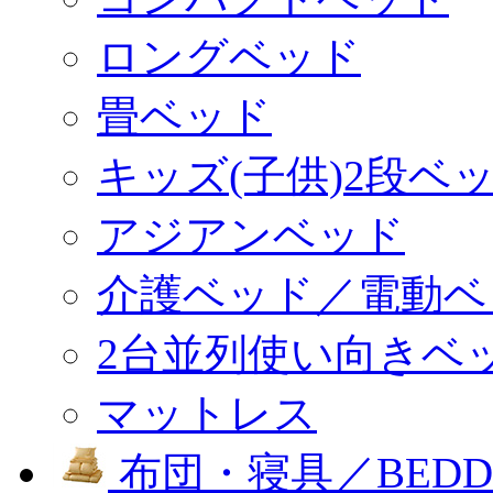
ロングベッド
畳ベッド
キッズ(子供)2段ベ
アジアンベッド
介護ベッド／電動ベ
2台並列使い向きベ
マットレス
布団・寝具／BEDD