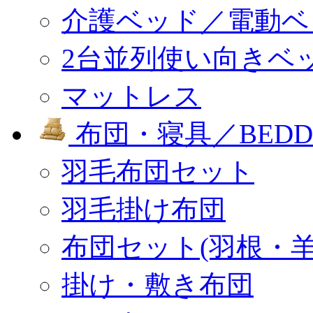
介護ベッド／電動ベ
2台並列使い向きベ
マットレス
布団・寝具／BEDD
羽毛布団セット
羽毛掛け布団
布団セット(羽根・羊
掛け・敷き布団