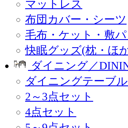
マットレス
布団カバー・シーツ
毛布・ケット・敷パ
快眠グッズ(枕・ほか
ダイニング／DINI
ダイニングテーブル
2～3点セット
4点セット
5～9点セット