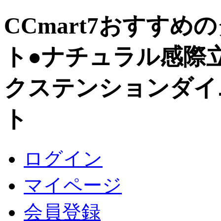
CCmart7おすす
ト
●ナチュラル感際
クステンションダイ
ト
ログイン
マイページ
会員登録