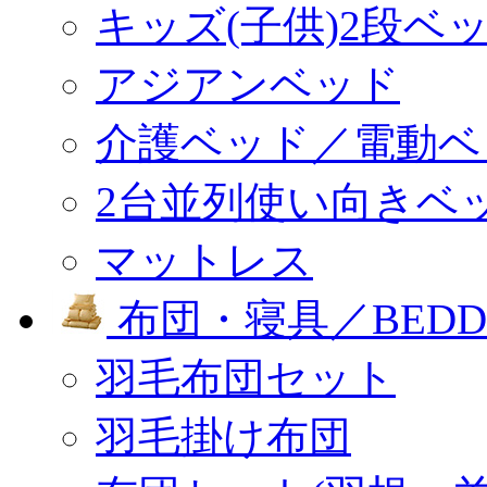
キッズ(子供)2段ベ
アジアンベッド
介護ベッド／電動ベ
2台並列使い向きベ
マットレス
布団・寝具／BEDD
羽毛布団セット
羽毛掛け布団