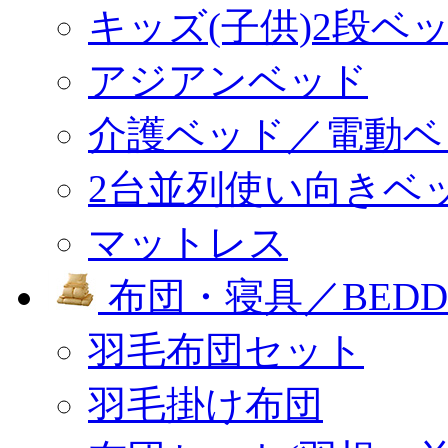
キッズ(子供)2段ベ
アジアンベッド
介護ベッド／電動ベ
2台並列使い向きベ
マットレス
布団・寝具／BEDD
羽毛布団セット
羽毛掛け布団