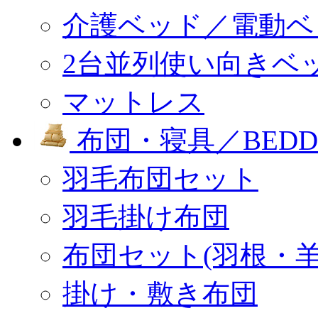
介護ベッド／電動ベ
2台並列使い向きベ
マットレス
布団・寝具／BEDD
羽毛布団セット
羽毛掛け布団
布団セット(羽根・羊
掛け・敷き布団