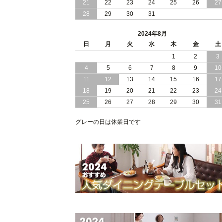
21
22
23
24
25
26
27
28
29
30
31
2024/05/21
日本製 大容量 収納 跳ね上げ式 リフト
アップ 縦開き ヘッドボードレス ベッ
2024年8月
組立設置付
日
月
火
水
木
金
土
2024/05/02
1
2
3
日本製 大容量 収納 跳ね上げ式 （ リフ
トアップ ） ベッド 横開き ヘッドボー
4
5
6
7
8
9
10
ド 組立設置 付き
11
12
13
14
15
16
17
18
19
20
21
22
23
24
2024/04/25
日本製 収納 跳ね上げ式 リフトアップ
25
26
27
28
29
30
31
ベッド 縦開き ヘッドボード 組立設置
ービス付き
グレーの日は休業日です
2024/04/23
すのこ の 床板 簡単 軽い コンパクトな
大容量 収納 跳ね上げ式 ベッド