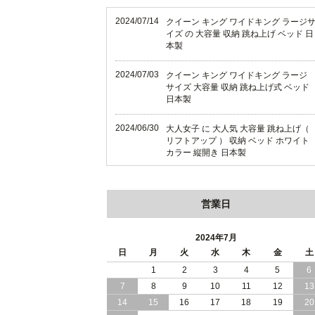
2024/07/14
クイーン キング ワイドキング ラージ
イズ の 大容量 収納 跳ね上げ ベッド 日
本製
2024/07/03
クイーン キング ワイドキング ラージ
サイズ 大容量 収納 跳ね上げ式 ベッド
日本製
2024/06/30
大人女子 に 大人気 大容量 跳ね上げ（
リフトアップ ） 収納 ベッド ホワイト
カラー 縦開き 日本製
2024/06/22
ショート丈 コンパクト な 大容量 収納
跳ね上げ（ リフトアップ ） ベッド ホ
営業日
ワイトカラー 縦開き 日本製
2024/06/06
全長190cm ショート丈 コンパクト 大
2024年7月
量 収納力 の 跳ね上げ （ リフトアップ
日
月
火
水
木
金
土
） 式 ベッド 横開き 日本製
1
2
3
4
5
6
7
8
9
10
11
12
13
2024/05/27
日本製 大容量 収納 跳ね上げ式 リフト
アップ 横開き ヘッドボードレス ベッ
14
15
16
17
18
19
20
組立設置サービス付