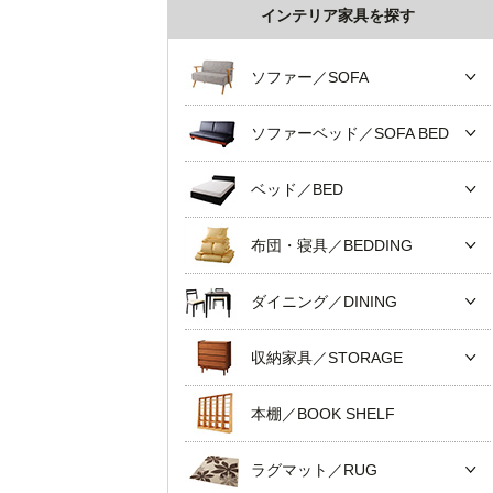
インテリア家具を探す
ソファー／SOFA
ソファーベッド／SOFA BED
ベッド／BED
布団・寝具／BEDDING
ダイニング／DINING
収納家具／STORAGE
本棚／BOOK SHELF
ラグマット／RUG