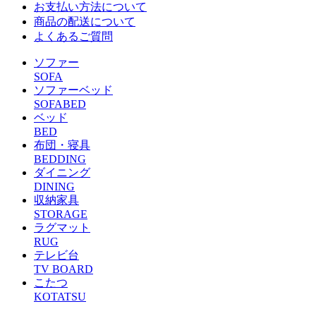
お支払い方法について
商品の配送について
よくあるご質問
ソファー
SOFA
ソファーベッド
SOFABED
ベッド
BED
布団・寝具
BEDDING
ダイニング
DINING
収納家具
STORAGE
ラグマット
RUG
テレビ台
TV BOARD
こたつ
KOTATSU