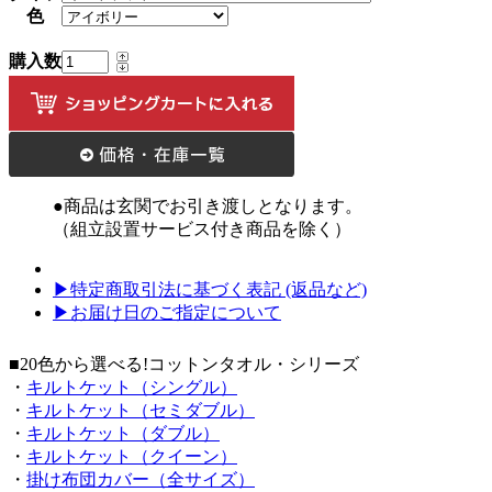
色
購入数
●商品は玄関でお引き渡しとなります。
（組立設置サービス付き商品を除く）
▶特定商取引法に基づく表記 (返品など)
▶お届け日のご指定について
■20色から選べる!コットンタオル・シリーズ
・
キルトケット（シングル）
・
キルトケット（セミダブル）
・
キルトケット（ダブル）
・
キルトケット（クイーン）
・
掛け布団カバー（全サイズ）