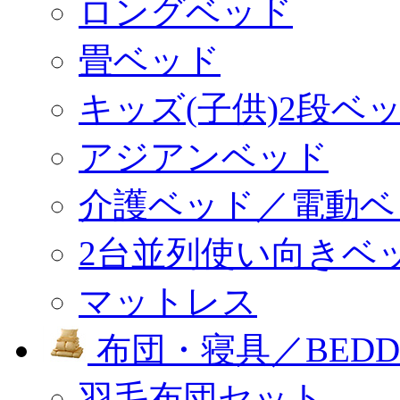
ロングベッド
畳ベッド
キッズ(子供)2段ベ
アジアンベッド
介護ベッド／電動ベ
2台並列使い向きベ
マットレス
布団・寝具／BEDD
羽毛布団セット