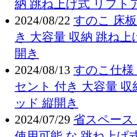
納 跳ね上げ式 リフト
2024/08/22
すのこ 床板
き 大容量 収納 跳ね上
開き
2024/08/13
すのこ仕様 
セント 付き 大容量 収
ッド 縦開き
2024/07/29
省スペース
使用可能 な 跳ね上げ式