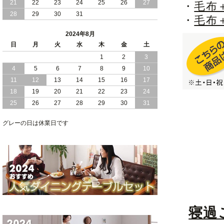
21
22
23
24
25
26
27
・
毛布
28
29
30
31
・
毛布
2024/05/21
日本製 大容量 収納 跳ね上げ式 リフト
アップ 縦開き ヘッドボードレス ベッド
2024年8月
組立設置付
日
月
火
水
木
金
土
2024/05/02
1
2
3
日本製 大容量 収納 跳ね上げ式 （ リフ
トアップ ） ベッド 横開き ヘッドボー
4
5
6
7
8
9
10
ド 組立設置 付き
11
12
13
14
15
16
17
18
19
20
21
22
23
24
2024/04/25
日本製 収納 跳ね上げ式 リフトアップ
25
26
27
28
29
30
31
ベッド 縦開き ヘッドボード 組立設置サ
ービス付き
グレーの日は休業日です
2024/04/23
すのこ の 床板 簡単 軽い コンパクトな
大容量 収納 跳ね上げ式 ベッド
寝過