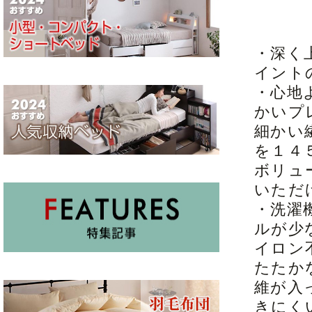
・深く
イント
・心地
かいプ
細かい
を１４
ボリュ
いただ
・洗濯
ルが少
イロン
たたか
維が入
きにく