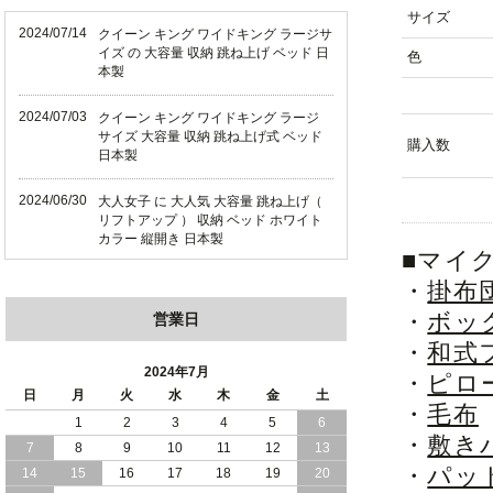
サイズ
2024/07/14
クイーン キング ワイドキング ラージサ
イズ の 大容量 収納 跳ね上げ ベッド 日
色
本製
2024/07/03
クイーン キング ワイドキング ラージ
サイズ 大容量 収納 跳ね上げ式 ベッド
購入数
日本製
2024/06/30
大人女子 に 大人気 大容量 跳ね上げ（
リフトアップ ） 収納 ベッド ホワイト
カラー 縦開き 日本製
■マイ
2024/06/22
ショート丈 コンパクト な 大容量 収納
・
掛布
跳ね上げ（ リフトアップ ） ベッド ホ
・
ボッ
営業日
ワイトカラー 縦開き 日本製
・
和式
2024/06/06
全長190cm ショート丈 コンパクト 大容
2024年7月
・
ピロ
量 収納力 の 跳ね上げ （ リフトアップ
日
月
火
水
木
金
土
） 式 ベッド 横開き 日本製
・
毛布
1
2
3
4
5
6
・
敷き
7
8
9
10
11
12
13
2024/05/27
日本製 大容量 収納 跳ね上げ式 リフト
・
パッ
アップ 横開き ヘッドボードレス ベッド
14
15
16
17
18
19
20
組立設置サービス付