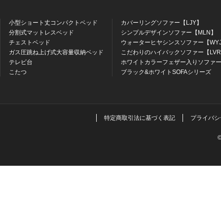
小型ショート丈コンパクトベッド
カバーリングソファー【LJY】
分割式マットレスベッド
シンプルデザインソファー【MLN】
チェストベッド
ウォーターヒヤシンスソファー【WY
ガス圧跳ね上げ式大容量収納ベッド
こだわりのハイバックソファー【LV
テレビ台
ホワイトカラーフェザー入りソファー
こたつ
ブラック&ホワイトSOFAシリーズ
特定商取引法に基づく表記
プライバシ
©