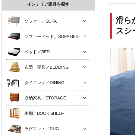
インテリア家具を探す
滑ら
ソファー／SOFA
スシ
ソファーベッド／SOFA BED
ベッド／BED
布団・寝具／BEDDING
ダイニング／DINING
収納家具／STORAGE
本棚／BOOK SHELF
ラグマット／RUG