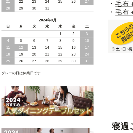
21
22
23
24
25
26
27
・
毛布
28
29
30
31
・
毛布
2024/05/21
日本製 大容量 収納 跳ね上げ式 リフト
アップ 縦開き ヘッドボードレス ベッド
2024年8月
組立設置付
日
月
火
水
木
金
土
2024/05/02
1
2
3
日本製 大容量 収納 跳ね上げ式 （ リフ
トアップ ） ベッド 横開き ヘッドボー
4
5
6
7
8
9
10
ド 組立設置 付き
11
12
13
14
15
16
17
18
19
20
21
22
23
24
2024/04/25
日本製 収納 跳ね上げ式 リフトアップ
25
26
27
28
29
30
31
ベッド 縦開き ヘッドボード 組立設置サ
ービス付き
グレーの日は休業日です
2024/04/23
すのこ の 床板 簡単 軽い コンパクトな
大容量 収納 跳ね上げ式 ベッド
寝過