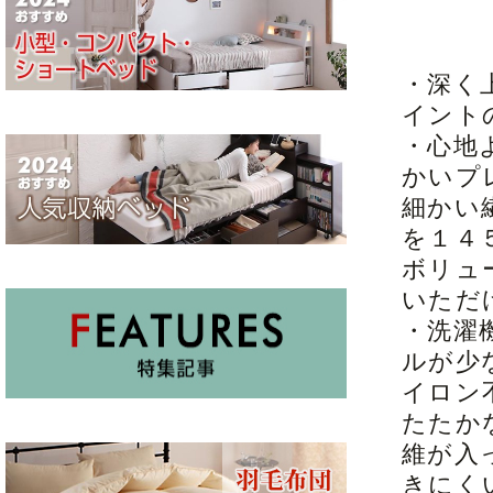
・深く
イント
・心地
かいプ
細かい
を１４
ボリュ
いただ
・洗濯
ルが少
イロン
たたか
維が入
きにく