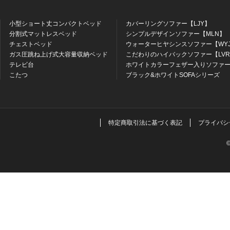
小型ショート丈コンパクトベッド
カバーリングソファー【LJY】
分割式マットレスベッド
シンプルデザインソファー【MLN】
チェストベッド
ウォーターヒヤシンスソファー【WY
ガス圧跳ね上げ式大容量収納ベッド
こだわりのハイバックソファー【LV
テレビ台
ホワイトカラーフェザー入りソファー
こたつ
ブラック&ホワイトSOFAシリーズ
特定商取引法に基づく表記
プライバシ
©