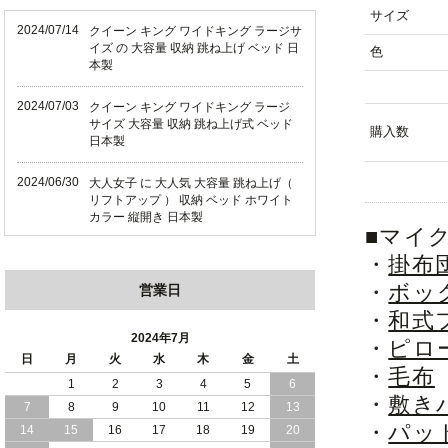
サイズ
2024/07/14
クイーン キング ワイドキング ラージサ
イズ の 大容量 収納 跳ね上げ ベッド 日
色
本製
2024/07/03
クイーン キング ワイドキング ラージ
サイズ 大容量 収納 跳ね上げ式 ベッド
購入数
日本製
2024/06/30
大人女子 に 大人気 大容量 跳ね上げ（
リフトアップ ） 収納 ベッド ホワイト
カラー 縦開き 日本製
■マイ
2024/06/22
ショート丈 コンパクト な 大容量 収納
・
掛布
跳ね上げ（ リフトアップ ） ベッド ホ
・
ボッ
営業日
ワイトカラー 縦開き 日本製
・
和式
2024/06/06
全長190cm ショート丈 コンパクト 大容
2024年7月
・
ピロ
量 収納力 の 跳ね上げ （ リフトアップ
日
月
火
水
木
金
土
） 式 ベッド 横開き 日本製
・
毛布
1
2
3
4
5
6
・
敷き
7
8
9
10
11
12
13
2024/05/27
日本製 大容量 収納 跳ね上げ式 リフト
・
パッ
アップ 横開き ヘッドボードレス ベッド
14
15
16
17
18
19
20
組立設置サービス付