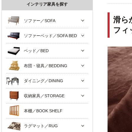
インテリア家具を探す
滑ら
ソファー／SOFA
フィ
ソファーベッド／SOFA BED
ベッド／BED
布団・寝具／BEDDING
ダイニング／DINING
収納家具／STORAGE
本棚／BOOK SHELF
ラグマット／RUG