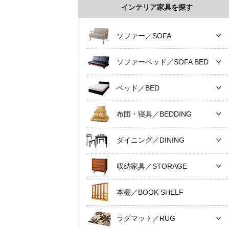
インテリア家具を探す
ソファー／SOFA
ソファーベッド／SOFA BED
ベッド／BED
布団・寝具／BEDDING
ダイニング／DINING
収納家具／STORAGE
本棚／BOOK SHELF
ラグマット／RUG