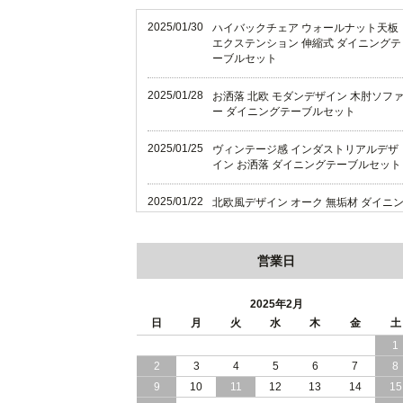
2025/01/30
ハイバックチェア ウォールナット天板
エクステンション 伸縮式 ダイニングテ
ーブルセット
2025/01/28
お洒落 北欧 モダンデザイン 木肘ソフ
ー ダイニングテーブルセット
2025/01/25
ヴィンテージ感 インダストリアルデザ
イン お洒落 ダイニングテーブルセット
2025/01/22
北欧風デザイン オーク 無垢材 ダイニ
グテーブルセット
2025/01/18
天然木 オーク 無垢材 上質感 北欧風デ
営業日
ザイン ダイニング
2025年2月
2025/01/16
ハイバックチェア 伸縮式テーブル ダイ
日
月
火
水
木
金
土
ニングテーブルセット
1
2025/01/12
畳仕様の床板 和モダン 国産 収納力バ
2
3
4
5
6
7
8
グン 跳ね上げ式 収納ベッド
9
10
11
12
13
14
15