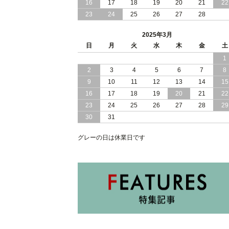
16
17
18
19
20
21
22
2025/01/10
和モダン セキスイ 美草 ヘッドボード
23
24
25
26
27
28
ス 小上がり 大容量収納 跳ね上げ式 畳
ベッド
2025年3月
2025/01/08
日
月
寝室 くつろぎ 和モダン 空間 セキスイ
火
水
木
金
土
美草 使用 大容量 収納 跳ね上げ式 畳 ベ
1
ッド 日本製
2
3
4
5
6
7
8
9
10
11
12
13
14
15
2025/01/05
照明 コンセント 棚式 ヘッドボード 付
き 大容量 収納 跳ね上げ式 ベッド
16
17
18
19
20
21
22
23
24
25
26
27
28
29
30
31
グレーの日は休業日です