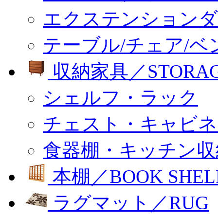
エクステンションダ
テーブル/チェア/ベ
収納家具／STORA
シェルフ・ラック
チェスト・キャビネ
食器棚・キッチン収
本棚／BOOK SHEL
ラグマット／RUG