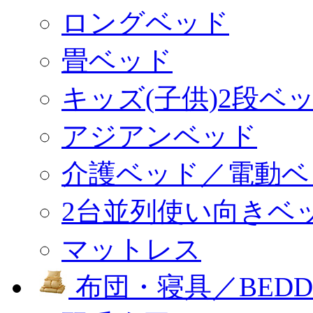
ロングベッド
畳ベッド
キッズ(子供)2段ベ
アジアンベッド
介護ベッド／電動ベ
2台並列使い向きベ
マットレス
布団・寝具／BEDD