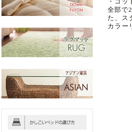
・コッ
全部で
た、ス
カラー