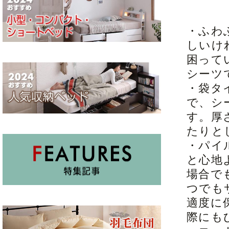
・ふわ
しいけ
困って
シーツ
・袋タ
で、シ
す。厚
たりと
・パイ
と心地
場合で
つでも
適度に
際にも