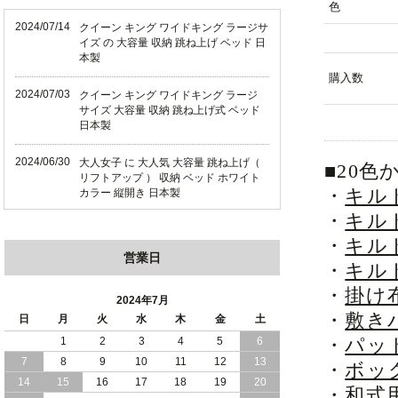
色
2024/07/14
クイーン キング ワイドキング ラージサ
イズ の 大容量 収納 跳ね上げ ベッド 日
本製
購入数
2024/07/03
クイーン キング ワイドキング ラージ
サイズ 大容量 収納 跳ね上げ式 ベッド
日本製
2024/06/30
大人女子 に 大人気 大容量 跳ね上げ（
■20
リフトアップ ） 収納 ベッド ホワイト
・
キル
カラー 縦開き 日本製
・
キル
2024/06/22
ショート丈 コンパクト な 大容量 収納
・
キル
跳ね上げ（ リフトアップ ） ベッド ホ
営業日
ワイトカラー 縦開き 日本製
・
キル
・
掛け
2024/06/06
全長190cm ショート丈 コンパクト 大容
2024年7月
量 収納力 の 跳ね上げ （ リフトアップ
・
敷き
日
月
火
水
木
金
土
） 式 ベッド 横開き 日本製
・
パッ
1
2
3
4
5
6
7
8
9
10
11
12
13
2024/05/27
日本製 大容量 収納 跳ね上げ式 リフト
・
ボッ
アップ 横開き ヘッドボードレス ベッド
14
15
16
17
18
19
20
・
和式
組立設置サービス付