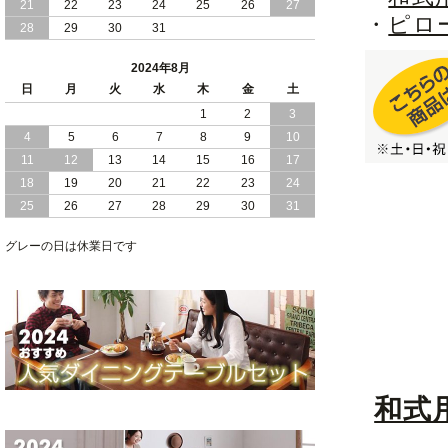
21
22
23
24
25
26
27
・
ピロ
28
29
30
31
2024/05/21
日本製 大容量 収納 跳ね上げ式 リフト
アップ 縦開き ヘッドボードレス ベッド
2024年8月
組立設置付
日
月
火
水
木
金
土
2024/05/02
1
2
3
日本製 大容量 収納 跳ね上げ式 （ リフ
トアップ ） ベッド 横開き ヘッドボー
4
5
6
7
8
9
10
ド 組立設置 付き
11
12
13
14
15
16
17
18
19
20
21
22
23
24
2024/04/25
日本製 収納 跳ね上げ式 リフトアップ
25
26
27
28
29
30
31
ベッド 縦開き ヘッドボード 組立設置サ
ービス付き
グレーの日は休業日です
2024/04/23
すのこ の 床板 簡単 軽い コンパクトな
大容量 収納 跳ね上げ式 ベッド
和式