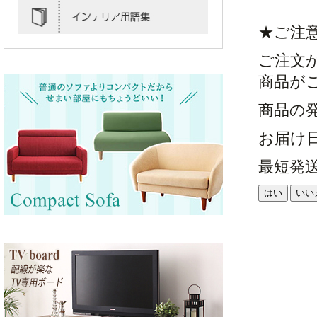
★ご注
ご注文
商品が
商品の
お届け
最短発
はい
いい