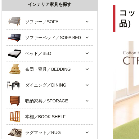
インテリア家具を探す
コッ
ソファー／SOFA
品）
ソファーベッド／SOFA BED
ベッド／BED
布団・寝具／BEDDING
ダイニング／DINING
収納家具／STORAGE
本棚／BOOK SHELF
ラグマット／RUG