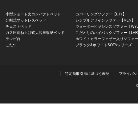
小型ショート丈コンパクトベッド
カバーリングソファー【LJY】
分割式マットレスベッド
シンプルデザインソファー【MLN】
チェストベッド
ウォーターヒヤシンスソファー【WY
ガス圧跳ね上げ式大容量収納ベッド
こだわりのハイバックソファー【LV
テレビ台
ホワイトカラーフェザー入りソファー
こたつ
ブラック&ホワイトSOFAシリーズ
特定商取引法に基づく表記
プライバシ
©