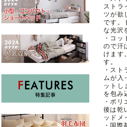
ストラ
ツが欲
です。
な光沢
・コッ
ので汗
けます
す。
・スト
ムが入
ットし
を包み
・ポリ
後は乾
ッドメ
・国際基