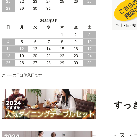
21
22
23
24
25
26
27
28
29
30
31
2024/05/21
日本製 大容量 収納 跳ね上げ式 リフト
アップ 縦開き ヘッドボードレス ベッド
2024年8月
組立設置付
日
月
火
水
木
金
土
2024/05/02
1
2
3
日本製 大容量 収納 跳ね上げ式 （ リフ
トアップ ） ベッド 横開き ヘッドボー
4
5
6
7
8
9
10
ド 組立設置 付き
11
12
13
14
15
16
17
18
19
20
21
22
23
24
2024/04/25
日本製 収納 跳ね上げ式 リフトアップ
25
26
27
28
29
30
31
ベッド 縦開き ヘッドボード 組立設置サ
ービス付き
グレーの日は休業日です
2024/04/23
すのこ の 床板 簡単 軽い コンパクトな
大容量 収納 跳ね上げ式 ベッド
すっ
・スト