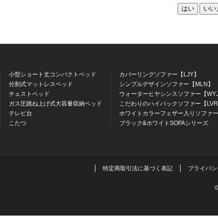
はい
いい
小型ショート丈コンパクトベッド
カバーリングソファー【LJY】
分割式マットレスベッド
シンプルデザインソファー【MLN】
チェストベッド
ウォーターヒヤシンスソファー【WY
ガス圧跳ね上げ式大容量収納ベッド
こだわりのハイバックソファー【LV
テレビ台
ホワイトカラーフェザー入りソファー
こたつ
ブラック&ホワイトSOFAシリーズ
特定商取引法に基づく表記
プライバシ
©