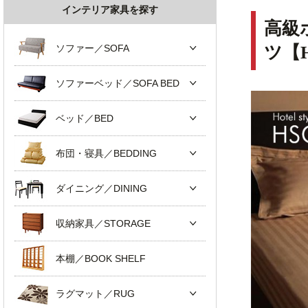
インテリア家具を探す
高級
ソファー／SOFA
ツ【
ソファーベッド／SOFA BED
ベッド／BED
布団・寝具／BEDDING
ダイニング／DINING
収納家具／STORAGE
本棚／BOOK SHELF
ラグマット／RUG