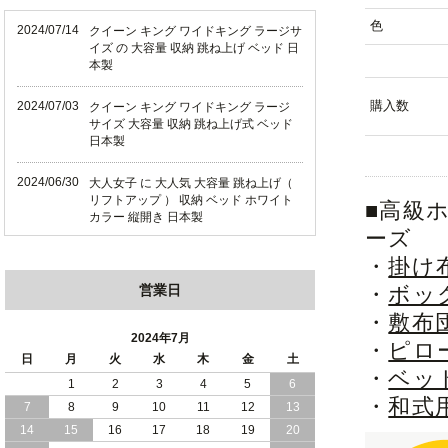
色
2024/07/14
クイーン キング ワイドキング ラージサ
イズ の 大容量 収納 跳ね上げ ベッド 日
本製
購入数
2024/07/03
クイーン キング ワイドキング ラージ
サイズ 大容量 収納 跳ね上げ式 ベッド
日本製
2024/06/30
大人女子 に 大人気 大容量 跳ね上げ（
リフトアップ ） 収納 ベッド ホワイト
■高級
カラー 縦開き 日本製
ーズ
2024/06/22
ショート丈 コンパクト な 大容量 収納
・
掛け
跳ね上げ（ リフトアップ ） ベッド ホ
営業日
・
ボッ
ワイトカラー 縦開き 日本製
・
敷布
2024/06/06
全長190cm ショート丈 コンパクト 大容
2024年7月
・
ピロ
量 収納力 の 跳ね上げ （ リフトアップ
日
月
火
水
木
金
土
） 式 ベッド 横開き 日本製
・
ベッ
1
2
3
4
5
6
・
和式
7
8
9
10
11
12
13
2024/05/27
日本製 大容量 収納 跳ね上げ式 リフト
アップ 横開き ヘッドボードレス ベッド
14
15
16
17
18
19
20
組立設置サービス付