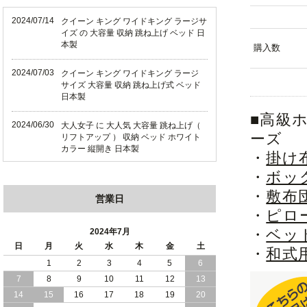
2024/07/14
クイーン キング ワイドキング ラージサ
イズ の 大容量 収納 跳ね上げ ベッド 日
本製
購入数
2024/07/03
クイーン キング ワイドキング ラージ
サイズ 大容量 収納 跳ね上げ式 ベッド
日本製
■高級
2024/06/30
大人女子 に 大人気 大容量 跳ね上げ（
ーズ
リフトアップ ） 収納 ベッド ホワイト
カラー 縦開き 日本製
・
掛け
・
ボッ
2024/06/22
ショート丈 コンパクト な 大容量 収納
跳ね上げ（ リフトアップ ） ベッド ホ
・
敷布
営業日
ワイトカラー 縦開き 日本製
・
ピロ
2024/06/06
全長190cm ショート丈 コンパクト 大容
・
ベッ
2024年7月
量 収納力 の 跳ね上げ （ リフトアップ
日
月
火
水
木
金
土
・
和式
） 式 ベッド 横開き 日本製
1
2
3
4
5
6
7
8
9
10
11
12
13
2024/05/27
日本製 大容量 収納 跳ね上げ式 リフト
アップ 横開き ヘッドボードレス ベッド
14
15
16
17
18
19
20
組立設置サービス付