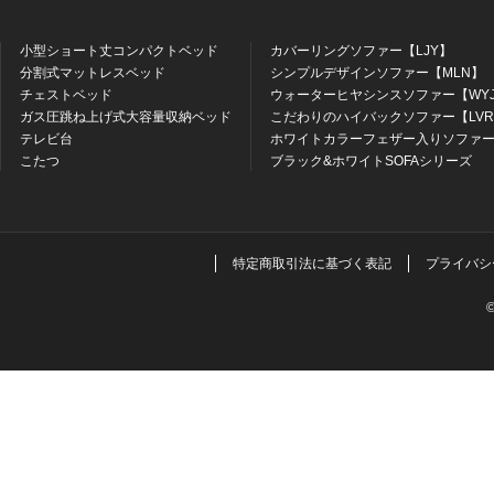
小型ショート丈コンパクトベッド
カバーリングソファー【LJY】
分割式マットレスベッド
シンプルデザインソファー【MLN】
チェストベッド
ウォーターヒヤシンスソファー【WY
ガス圧跳ね上げ式大容量収納ベッド
こだわりのハイバックソファー【LV
テレビ台
ホワイトカラーフェザー入りソファー
こたつ
ブラック&ホワイトSOFAシリーズ
特定商取引法に基づく表記
プライバシ
©