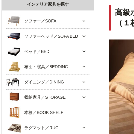
インテリア家具を探す
高級
ソファー／SOFA
（１
ソファーベッド／SOFA BED
ベッド／BED
布団・寝具／BEDDING
ダイニング／DINING
収納家具／STORAGE
本棚／BOOK SHELF
ラグマット／RUG