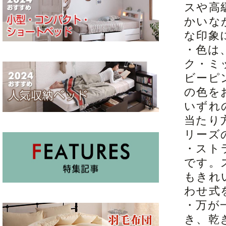
スや高
かいな
な印象
・色は
ク・ミ
ビーピ
の色を
いずれ
当たり
リーズ
・ストラ
です。
もきれ
わせ式
・万が
き、乾