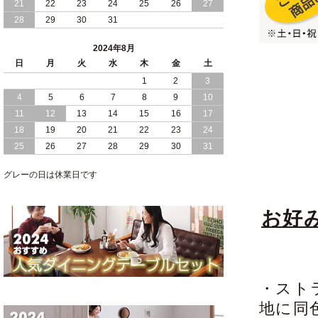
21
22
23
24
25
26
27
28
29
30
31
2024/05/21
日本製 大容量 収納 跳ね上げ式 リフト
アップ 縦開き ヘッドボードレス ベッド
2024年8月
組立設置付
日
月
火
水
木
金
土
2024/05/02
1
2
3
日本製 大容量 収納 跳ね上げ式 （ リフ
トアップ ） ベッド 横開き ヘッドボー
4
5
6
7
8
9
10
ド 組立設置 付き
11
12
13
14
15
16
17
18
19
20
21
22
23
24
2024/04/25
日本製 収納 跳ね上げ式 リフトアップ
25
26
27
28
29
30
31
ベッド 縦開き ヘッドボード 組立設置サ
ービス付き
グレーの日は休業日です
2024/04/23
すのこ の 床板 簡単 軽い コンパクトな
大容量 収納 跳ね上げ式 ベッド
お好
・スト
地に同