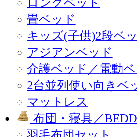
ロングベッド
畳ベッド
キッズ(子供)2段ベ
アジアンベッド
介護ベッド／電動ベ
2台並列使い向きベ
マットレス
布団・寝具／BEDD
羽毛布団セット