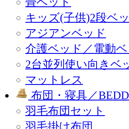
畳ベッド
キッズ(子供)2段ベ
アジアンベッド
介護ベッド／電動ベ
2台並列使い向きベ
マットレス
布団・寝具／BEDD
羽毛布団セット
羽毛掛け布団