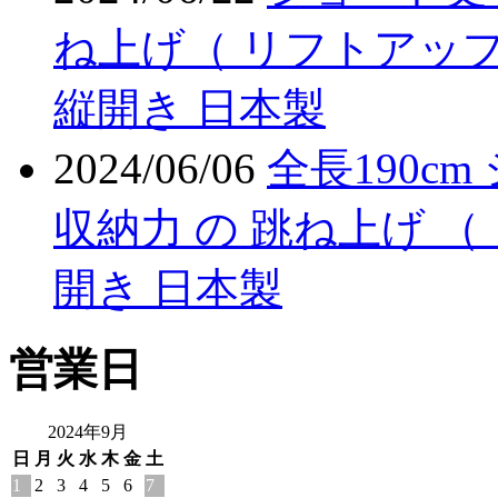
ね上げ（ リフトアップ
縦開き 日本製
2024/06/06
全長190c
収納力 の 跳ね上げ （
開き 日本製
営業日
2024年9月
日
月
火
水
木
金
土
1
2
3
4
5
6
7