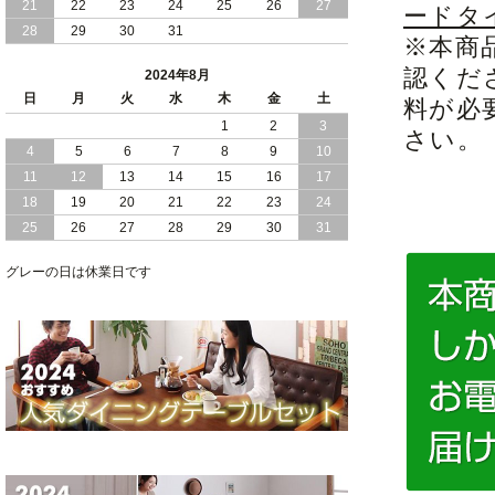
21
22
23
24
25
26
27
ードタ
28
29
30
31
※本商
2024/05/21
日本製 大容量 収納 跳ね上げ式 リフト
アップ 縦開き ヘッドボードレス ベッド
認くだ
2024年8月
組立設置付
日
月
火
水
木
金
土
料が必
2024/05/02
1
2
3
日本製 大容量 収納 跳ね上げ式 （ リフ
さい。
トアップ ） ベッド 横開き ヘッドボー
4
5
6
7
8
9
10
ド 組立設置 付き
11
12
13
14
15
16
17
18
19
20
21
22
23
24
2024/04/25
日本製 収納 跳ね上げ式 リフトアップ
25
26
27
28
29
30
31
ベッド 縦開き ヘッドボード 組立設置サ
ービス付き
グレーの日は休業日です
2024/04/23
すのこ の 床板 簡単 軽い コンパクトな
大容量 収納 跳ね上げ式 ベッド