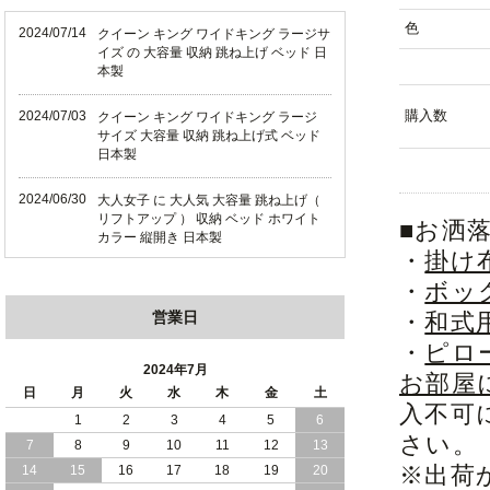
色
2024/07/14
クイーン キング ワイドキング ラージサ
イズ の 大容量 収納 跳ね上げ ベッド 日
本製
購入数
2024/07/03
クイーン キング ワイドキング ラージ
サイズ 大容量 収納 跳ね上げ式 ベッド
日本製
2024/06/30
大人女子 に 大人気 大容量 跳ね上げ（
リフトアップ ） 収納 ベッド ホワイト
■お洒
カラー 縦開き 日本製
・
掛け
2024/06/22
ショート丈 コンパクト な 大容量 収納
・
ボッ
跳ね上げ（ リフトアップ ） ベッド ホ
営業日
・
和式
ワイトカラー 縦開き 日本製
・
ピロ
2024/06/06
全長190cm ショート丈 コンパクト 大容
2024年7月
お部屋
量 収納力 の 跳ね上げ （ リフトアップ
日
月
火
水
木
金
土
） 式 ベッド 横開き 日本製
入不可
1
2
3
4
5
6
さい。
7
8
9
10
11
12
13
2024/05/27
日本製 大容量 収納 跳ね上げ式 リフト
アップ 横開き ヘッドボードレス ベッド
※出荷
14
15
16
17
18
19
20
組立設置サービス付