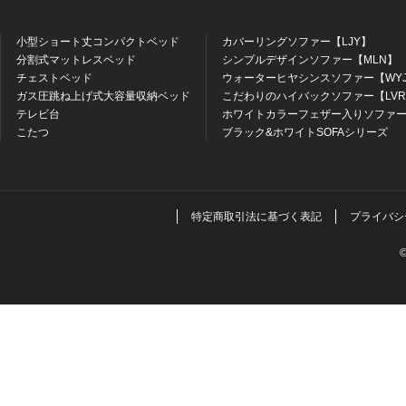
小型ショート丈コンパクトベッド
カバーリングソファー【LJY】
分割式マットレスベッド
シンプルデザインソファー【MLN】
チェストベッド
ウォーターヒヤシンスソファー【WY
ガス圧跳ね上げ式大容量収納ベッド
こだわりのハイバックソファー【LV
テレビ台
ホワイトカラーフェザー入りソファー
こたつ
ブラック&ホワイトSOFAシリーズ
特定商取引法に基づく表記
プライバシ
©