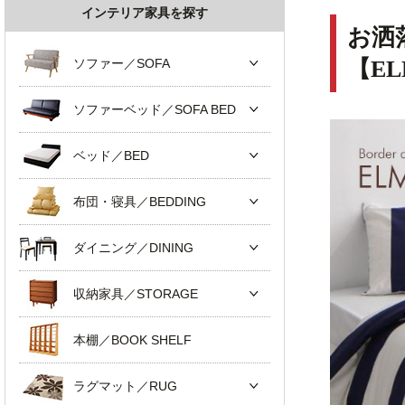
インテリア家具を探す
お洒
ソファー／SOFA
【E
ソファーベッド／SOFA BED
ベッド／BED
布団・寝具／BEDDING
ダイニング／DINING
収納家具／STORAGE
本棚／BOOK SHELF
ラグマット／RUG