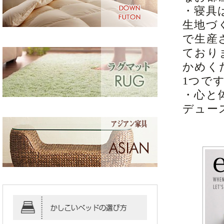
・寝具
生地づ
で生産
ており
かめく
1つで
・心と
デュー