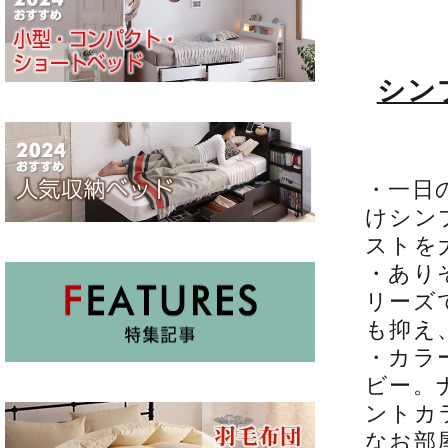
シン
・一日
けシン
ストを
・あり
リーズ
も抑え
・カラ
ビー。
ントカ
なお部