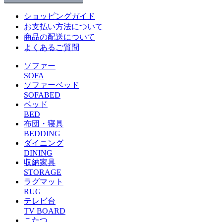
ショッピングガイド
お支払い方法について
商品の配送について
よくあるご質問
ソファー
SOFA
ソファーベッド
SOFABED
ベッド
BED
布団・寝具
BEDDING
ダイニング
DINING
収納家具
STORAGE
ラグマット
RUG
テレビ台
TV BOARD
こたつ