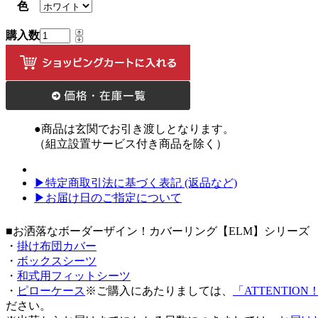
色
購入数
●商品は玄関でお引き渡しとなります。
（組立設置サービス付き商品を除く）
▶特定商取引法に基づく表記 (返品など)
▶お届け日のご指定について
■お洒落なボーダーザイン！カバーリング【ELM】シリーズ
・
掛け布団カバー
・
ボックスシーツ
・
和式用フィットシーツ
・
ピローケース
※ご購入にあたりましては、
「ATTENTI
ださい。