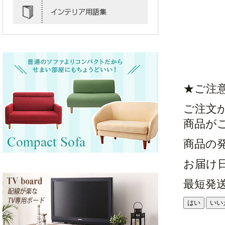
★ご注
ご注文
商品が
商品の
お届け
最短発
はい
いい