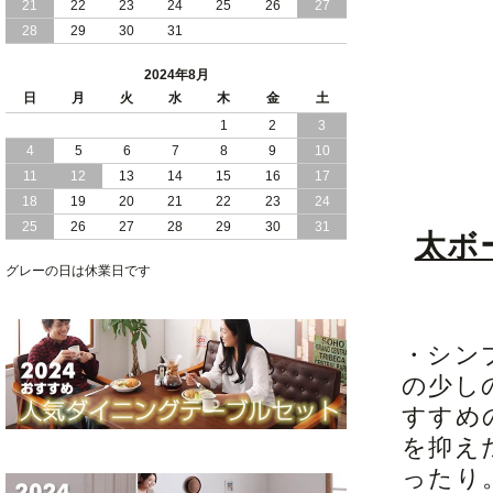
21
22
23
24
25
26
27
28
29
30
31
2024/05/21
日本製 大容量 収納 跳ね上げ式 リフト
アップ 縦開き ヘッドボードレス ベッド
2024年8月
組立設置付
日
月
火
水
木
金
土
2024/05/02
1
2
3
日本製 大容量 収納 跳ね上げ式 （ リフ
トアップ ） ベッド 横開き ヘッドボー
4
5
6
7
8
9
10
ド 組立設置 付き
11
12
13
14
15
16
17
18
19
20
21
22
23
24
2024/04/25
日本製 収納 跳ね上げ式 リフトアップ
25
26
27
28
29
30
31
ベッド 縦開き ヘッドボード 組立設置サ
太ボ
ービス付き
グレーの日は休業日です
2024/04/23
すのこ の 床板 簡単 軽い コンパクトな
大容量 収納 跳ね上げ式 ベッド
・シン
の少し
すすめ
を抑え
ったり