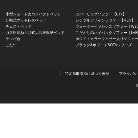
小型ショート丈コンパクトベッド
カバーリングソファー【LJY】
分割式マットレスベッド
シンプルデザインソファー【MLN】
チェストベッド
ウォーターヒヤシンスソファー【WY
ガス圧跳ね上げ式大容量収納ベッド
こだわりのハイバックソファー【LV
テレビ台
ホワイトカラーフェザー入りソファー
こたつ
ブラック&ホワイトSOFAシリーズ
特定商取引法に基づく表記
プライバシ
©