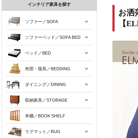
インテリア家具を探す
お洒
ソファー／SOFA
【E
ソファーベッド／SOFA BED
ベッド／BED
布団・寝具／BEDDING
ダイニング／DINING
収納家具／STORAGE
本棚／BOOK SHELF
ラグマット／RUG