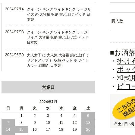
2024/07/14
クイーン キング ワイドキング ラージサ
イズ の 大容量 収納 跳ね上げ ベッド 日
本製
購入数
2024/07/03
クイーン キング ワイドキング ラージ
サイズ 大容量 収納 跳ね上げ式 ベッド
日本製
■お洒
2024/06/30
大人女子 に 大人気 大容量 跳ね上げ（
・
掛け
リフトアップ ） 収納 ベッド ホワイト
カラー 縦開き 日本製
・
ボッ
・
和式
2024/06/22
ショート丈 コンパクト な 大容量 収納
跳ね上げ（ リフトアップ ） ベッド ホ
・
ピロ
営業日
ワイトカラー 縦開き 日本製
2024/06/06
全長190cm ショート丈 コンパクト 大容
2024年7月
量 収納力 の 跳ね上げ （ リフトアップ
日
月
火
水
木
金
土
） 式 ベッド 横開き 日本製
1
2
3
4
5
6
7
8
9
10
11
12
13
2024/05/27
日本製 大容量 収納 跳ね上げ式 リフト
アップ 横開き ヘッドボードレス ベッド
14
15
16
17
18
19
20
組立設置サービス付