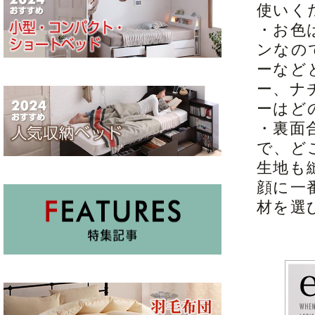
使いく
・お色
ンなの
ーなど
ー、ナ
ーはど
・裏面
で、ど
生地も
顔に一
材を選