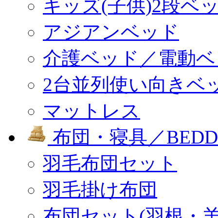
キッズ(子供)2段ベ
アジアンベッド
介護ベッド／電動ベ
2台並列使い向きベ
マットレス
布団・寝具／BEDD
羽毛布団セット
羽毛掛け布団
布団セット(羽根・羊