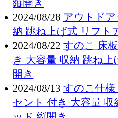
縦開き
2024/08/28
アウトドア
納 跳ね上げ式 リフト
2024/08/22
すのこ 床板
き 大容量 収納 跳ね上
開き
2024/08/13
すのこ仕様 
セント 付き 大容量 収
ッド 縦開き