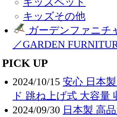
キッズベッド
キッズその他
ガーデンファニチ
／GARDEN FURNITU
PICK UP
2024/10/15
安心 日本製
ド 跳ね上げ式 大容量 
2024/09/30
日本製 高