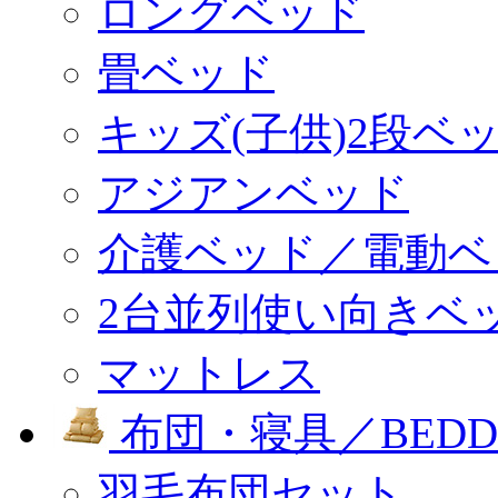
ロングベッド
畳ベッド
キッズ(子供)2段ベ
アジアンベッド
介護ベッド／電動ベ
2台並列使い向きベ
マットレス
布団・寝具／BEDD
羽毛布団セット