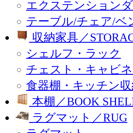
エクステンションダ
テーブル/チェア/ベ
収納家具／STORA
シェルフ・ラック
チェスト・キャビネ
食器棚・キッチン収
本棚／BOOK SHEL
ラグマット／RUG