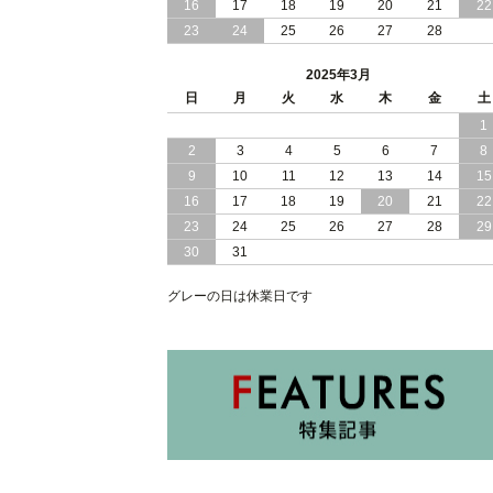
16
17
18
19
20
21
22
2025/01/10
和モダン セキスイ 美草 ヘッドボード
23
24
25
26
27
28
ス 小上がり 大容量収納 跳ね上げ式 畳
ベッド
2025年3月
2025/01/08
日
月
寝室 くつろぎ 和モダン 空間 セキスイ
火
水
木
金
土
美草 使用 大容量 収納 跳ね上げ式 畳 ベ
1
ッド 日本製
2
3
4
5
6
7
8
9
10
11
12
13
14
15
2025/01/05
照明 コンセント 棚式 ヘッドボード 付
き 大容量 収納 跳ね上げ式 ベッド
16
17
18
19
20
21
22
23
24
25
26
27
28
29
30
31
グレーの日は休業日です