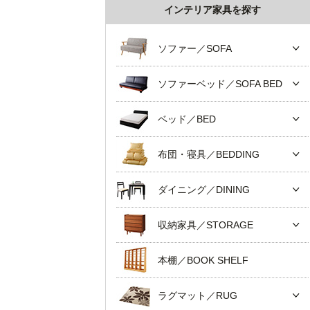
インテリア家具を探す
ソファー／SOFA
ソファーベッド／SOFA BED
ベッド／BED
布団・寝具／BEDDING
ダイニング／DINING
収納家具／STORAGE
本棚／BOOK SHELF
ラグマット／RUG