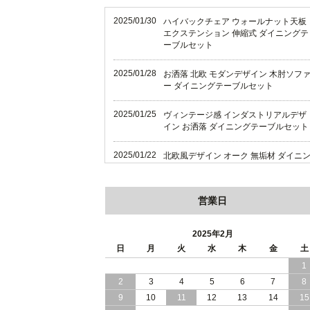
2025/01/30
ハイバックチェア ウォールナット天板
エクステンション 伸縮式 ダイニングテ
ーブルセット
2025/01/28
お洒落 北欧 モダンデザイン 木肘ソフ
ー ダイニングテーブルセット
2025/01/25
ヴィンテージ感 インダストリアルデザ
イン お洒落 ダイニングテーブルセット
2025/01/22
北欧風デザイン オーク 無垢材 ダイニ
グテーブルセット
2025/01/18
天然木 オーク 無垢材 上質感 北欧風デ
営業日
ザイン ダイニング
2025年2月
2025/01/16
ハイバックチェア 伸縮式テーブル ダイ
日
月
火
水
木
金
土
ニングテーブルセット
1
2025/01/12
畳仕様の床板 和モダン 国産 収納力バ
2
3
4
5
6
7
8
グン 跳ね上げ式 収納ベッド
9
10
11
12
13
14
15