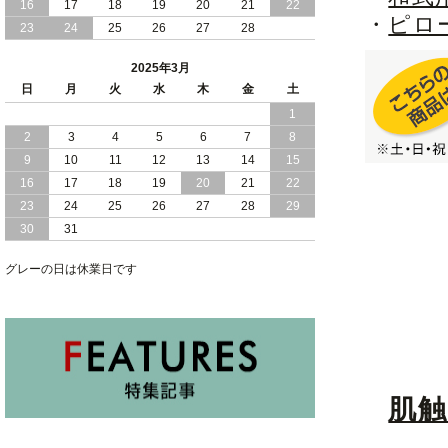
16
17
18
19
20
21
22
2025/01/10
和モダン セキスイ 美草 ヘッドボードレ
・
ピロ
23
24
25
26
27
28
ス 小上がり 大容量収納 跳ね上げ式 畳
ベッド
2025年3月
2025/01/08
日
月
寝室 くつろぎ 和モダン 空間 セキスイ
火
水
木
金
土
美草 使用 大容量 収納 跳ね上げ式 畳 ベ
1
ッド 日本製
2
3
4
5
6
7
8
9
10
11
12
13
14
15
2025/01/05
照明 コンセント 棚式 ヘッドボード 付
き 大容量 収納 跳ね上げ式 ベッド
16
17
18
19
20
21
22
23
24
25
26
27
28
29
30
31
グレーの日は休業日です
肌