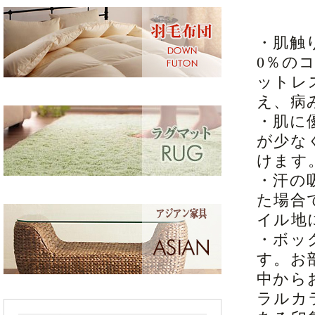
・肌触
0％の
ットレ
え、病
・肌に
が少な
けます
・汗の
た場合
イル地
・ボッ
す。お
中から
ラルカ