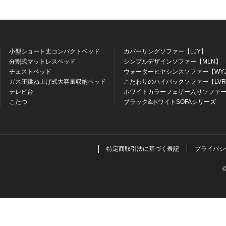
小型ショート丈コンパクトベッド
カバーリングソファー【LJY】
分割式マットレスベッド
シンプルデザインソファー【MLN】
チェストベッド
ウォーターヒヤシンスソファー【WY
ガス圧跳ね上げ式大容量収納ベッド
こだわりのハイバックソファー【LV
テレビ台
ホワイトカラーフェザー入りソファー
こたつ
ブラック&ホワイトSOFAシリーズ
特定商取引法に基づく表記
プライバシ
©