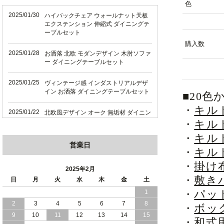
色
2025/01/30
ハイバックチェア ウォールナット天板
エクステンション 伸縮式 ダイニングテ
ーブルセット
購入数
2025/01/28
お洒落 北欧 モダンデザイン 木肘ソファ
ー ダイニングテーブルセット
2025/01/25
ヴィンテージ感 インダストリアルデザ
イン お洒落 ダイニングテーブルセット
■20
・
キル
2025/01/22
北欧風デザイン オーク 無垢材 ダイニン
グテーブルセット
・
キル
・
キル
2025/01/18
天然木 オーク 無垢材 上質感 北欧風デ
営業日
・
キル
ザイン ダイニング
・
掛け
2025年2月
2025/01/16
ハイバックチェア 伸縮式テーブル ダイ
・
敷き
日
月
火
水
木
金
土
ニングテーブルセット
・
パッ
1
2025/01/12
畳仕様の床板 和モダン 国産 収納力バツ
2
3
4
5
6
7
8
・
ボッ
グン 跳ね上げ式 収納ベッド
9
10
11
12
13
14
15
・
和式