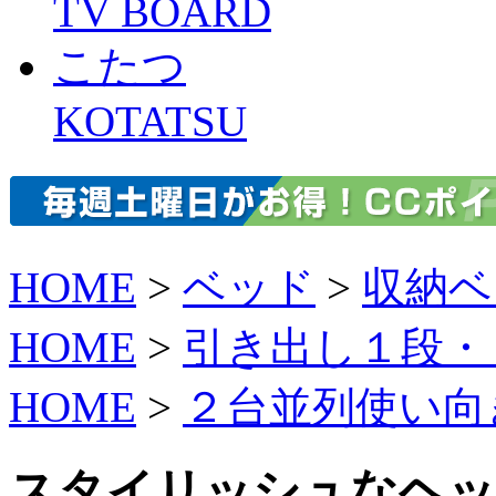
TV BOARD
こたつ
KOTATSU
HOME
>
ベッド
>
収納ベ
HOME
>
引き出し１段・
HOME
>
２台並列使い向
スタイリッシュなヘッ