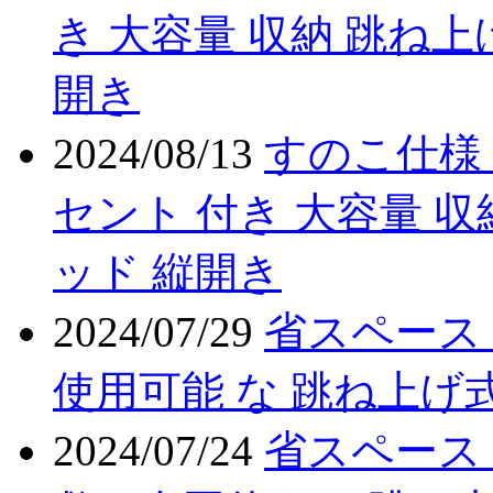
き 大容量 収納 跳ね上
開き
2024/08/13
すのこ仕様 
セント 付き 大容量 収
ッド 縦開き
2024/07/29
省スペース
使用可能 な 跳ね上げ式
2024/07/24
省スペース