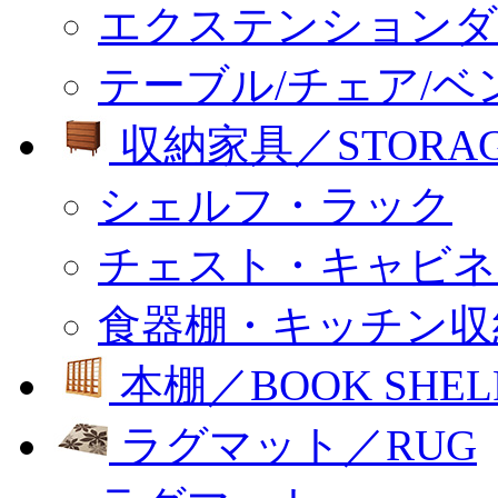
エクステンションダ
テーブル/チェア/ベ
収納家具／STORA
シェルフ・ラック
チェスト・キャビネ
食器棚・キッチン収
本棚／BOOK SHEL
ラグマット／RUG