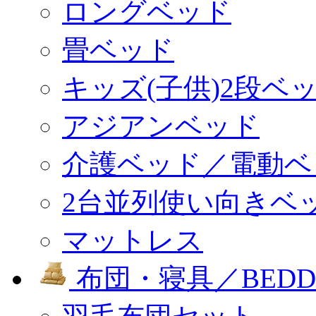
ロングベッド
畳ベッド
キッズ(子供)2段ベ
アジアンベッド
介護ベッド／電動ベ
2台並列使い向きベ
マットレス
布団・寝具／BEDD