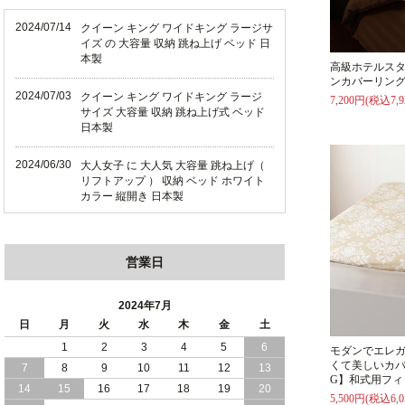
2024/07/14
クイーン キング ワイドキング ラージサ
イズ の 大容量 収納 跳ね上げ ベッド 日
本製
高級ホテルス
ンカバーリン
2024/07/03
クイーン キング ワイドキング ラージ
7,200円(税込7,9
サイズ 大容量 収納 跳ね上げ式 ベッド
日本製
2024/06/30
大人女子 に 大人気 大容量 跳ね上げ（
リフトアップ ） 収納 ベッド ホワイト
カラー 縦開き 日本製
2024/06/22
ショート丈 コンパクト な 大容量 収納
跳ね上げ（ リフトアップ ） ベッド ホ
営業日
ワイトカラー 縦開き 日本製
2024/06/06
全長190cm ショート丈 コンパクト 大容
2024年7月
量 収納力 の 跳ね上げ （ リフトアップ
日
月
火
水
木
金
土
） 式 ベッド 横開き 日本製
1
2
3
4
5
6
モダンでエレ
くて美しいカバ
7
8
9
10
11
12
13
2024/05/27
日本製 大容量 収納 跳ね上げ式 リフト
G】和式用フィ
アップ 横開き ヘッドボードレス ベッド
14
15
16
17
18
19
20
5,500円(税込6,0
組立設置サービス付