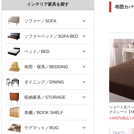
インテリア家具を探す
布団カバ
ソファー／SOFA
ソファーベッド／SOFA BED
ベッド／BED
布団・寝具／BEDDING
ダイニング／DINING
収納家具／STORAGE
ショート丈ベ
クスシーツ【S
本棚／BOOK SHELF
4,600円(税込5,0
ラグマット／RUG