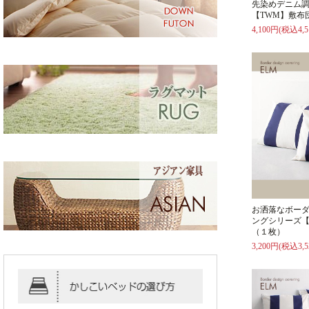
先染めデニム
【TWM】敷布
4,100円(税込4,5
お洒落なボー
ングシリーズ【
（１枚）
3,200円(税込3,5