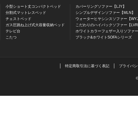
小型ショート丈コンパクトベッド
カバーリングソファー【LJY】
分割式マットレスベッド
シンプルデザインソファー【MLN】
チェストベッド
ウォーターヒヤシンスソファー【WY
ガス圧跳ね上げ式大容量収納ベッド
こだわりのハイバックソファー【LV
テレビ台
ホワイトカラーフェザー入りソファー
こたつ
ブラック&ホワイトSOFAシリーズ
特定商取引法に基づく表記
プライバシ
©