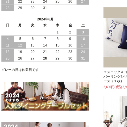
21
22
23
24
25
26
27
28
29
30
31
2024/05/21
日本製 大容量 収納 跳ね上げ式 リフト
アップ 縦開き ヘッドボードレス ベッド
2024年8月
組立設置付
日
月
火
水
木
金
土
2024/05/02
1
2
3
日本製 大容量 収納 跳ね上げ式 （ リフ
トアップ ） ベッド 横開き ヘッドボー
4
5
6
7
8
9
10
ド 組立設置 付き
11
12
13
14
15
16
17
18
19
20
21
22
23
24
2024/04/25
日本製 収納 跳ね上げ式 リフトアップ
25
26
27
28
29
30
31
ベッド 縦開き ヘッドボード 組立設置サ
ービス付き
グレーの日は休業日です
エスニック＆
2024/04/23
すのこ の 床板 簡単 軽い コンパクトな
バーリングシリ
大容量 収納 跳ね上げ式 ベッド
ース（１枚）
3,600円(税込3,9